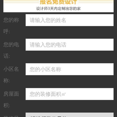
您的称
呼:
您的电
话:
小区名
称:
房屋面
积: