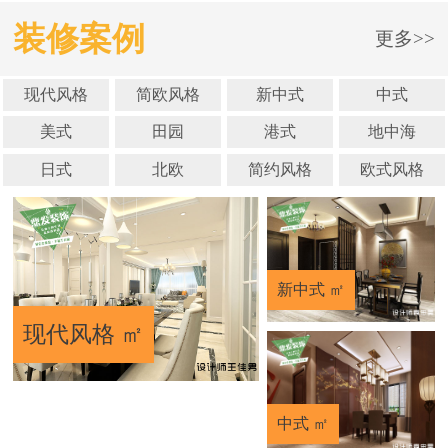
装修案例
更多>>
现代风格
简欧风格
新中式
中式
美式
田园
港式
地中海
日式
北欧
简约风格
欧式风格
新中式 ㎡
现代风格 ㎡
中式 ㎡