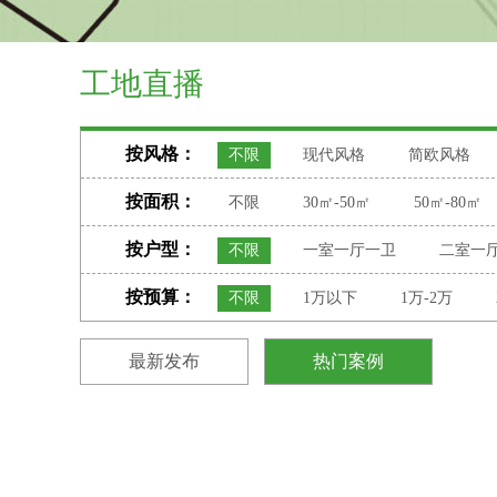
工地直播
按风格：
不限
现代风格
简欧风格
按面积：
不限
30㎡-50㎡
50㎡-80㎡
按户型：
不限
一室一厅一卫
二室一
按预算：
不限
1万以下
1万-2万
最新发布
热门案例