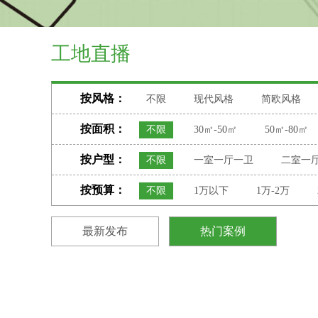
工地直播
按风格：
不限
现代风格
简欧风格
按面积：
不限
30㎡-50㎡
50㎡-80㎡
按户型：
不限
一室一厅一卫
二室一
按预算：
不限
1万以下
1万-2万
最新发布
热门案例