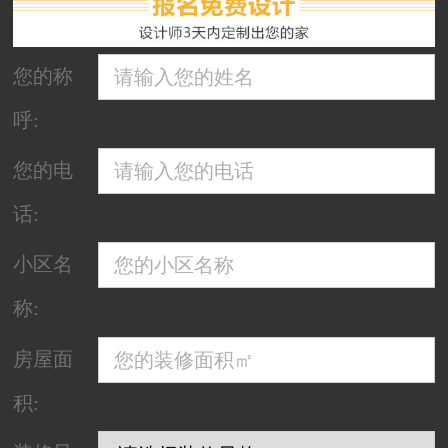
您的称
呼:
您的电
话:
小区名
称:
房屋面
积: