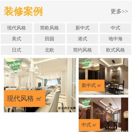
装修案例
更多>>
现代风格
简欧风格
新中式
中式
美式
田园
港式
地中海
日式
北欧
简约风格
欧式风格
新中式 ㎡
现代风格 ㎡
中式 ㎡