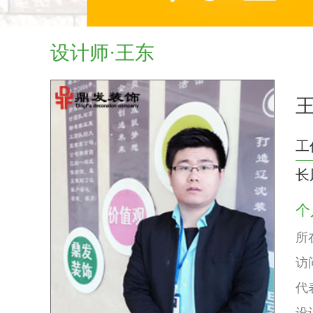
设计师·王东
工
长
个
所
访
代